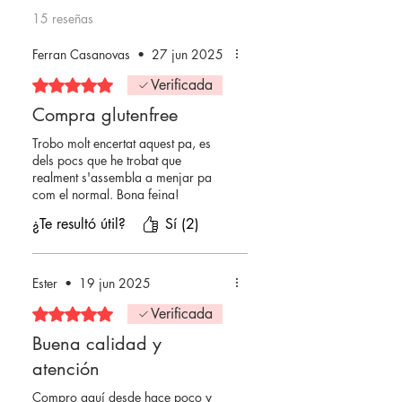
15 reseñas
Ferran Casanovas
•
27 jun 2025
Obtuvo 5 de 5 estrellas.
Verificada
Compra glutenfree
Trobo molt encertat aquest pa, es
dels pocs que he trobat que
realment s'assembla a menjar pa
com el normal. Bona feina!
¿Te resultó útil?
Sí (2)
Ester
•
19 jun 2025
Obtuvo 5 de 5 estrellas.
Verificada
Buena calidad y
atención
Compro aquí desde hace poco y