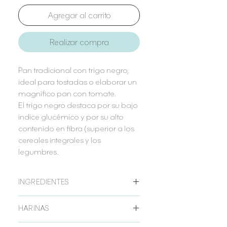
Agregar al carrito
Realizar compra
Pan tradicional con trigo negro,
ideal para tostadas o elaborar un
magnífico pan con tomate.
El trigo negro destaca por su bajo
índice glucémico y por su alto
contenido en fibra (superior a los
cereales integrales y los
legumbres.
INGREDIENTES
Mezcla de harina de trigo negro,
HARINAS
almidón de maíz y psyllium, sal, agua y
levadura.