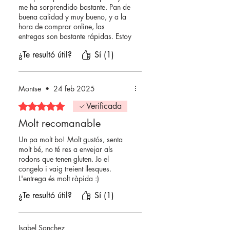
me ha sorprendido bastante. Pan de
buena calidad y muy bueno, y a la
hora de comprar online, las
entregas son bastante rápidas. Estoy
encantada.
¿Te resultó útil?
Sí (1)
Montse
•
24 feb 2025
Obtuvo 5 de 5 estrellas.
Verificada
Molt recomanable
Un pa molt bo! Molt gustós, senta
molt bé, no té res a envejar als
rodons que tenen gluten. Jo el
congelo i vaig treient llesques.
L'entrega és molt ràpida :)
¿Te resultó útil?
Sí (1)
Isabel Sanchez