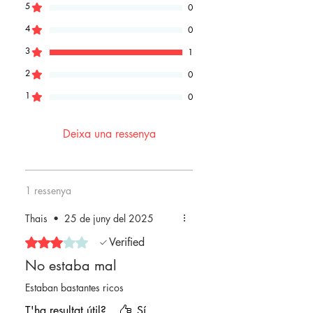
5
0
4
0
3
1
2
0
1
0
Deixa una ressenya
1 ressenya
Thais
•
25 de juny del 2025
Puntuat amb 3 de 5 estrelles.
Verified
No estaba mal
Estaban bastantes ricos
T'ha resultat útil?
Sí