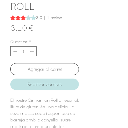
ROLL
Rating is 3.0 out of five stars based on 1 review
3.0 | 1 review
Price
3,10 €
Quantitat
*
Agregar al carret
Realitzar compra
El nostre Cinnamon Roll artesanal,
lliure de gluten, és una delícia. La
seva massa suau i esponjosa es
barreja amb la canyella i sucre
morè per a crear un interior