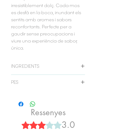
irresistiblement dolç. Cada mos
es desfà en la boca, inundant els
sentits amb aromes i sabors
reconfortants. Perfecte per a
gaudir sense preocupacions i
viure una experiència de sabor,
única.
INGREDIENTS
Farina de blat de moro, xantana, sucre,
PES
sal, llet sense lactosa, ous,
margarina, aigua, sucre morè i canyella.
110 grs. aprox.
Ressenyes
3.0
Puntuat amb 3 de 5 estrelles.