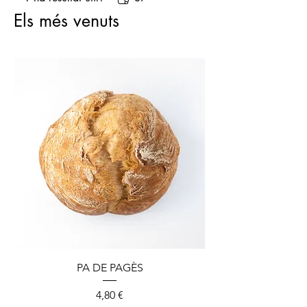
Els més venuts
PA DE PAGÈS
Preu
4,80 €